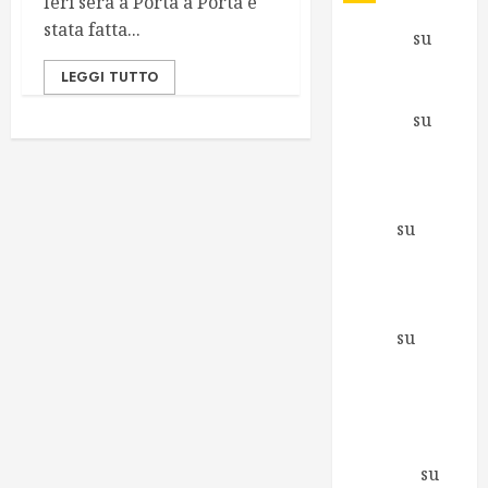
Ieri sera a Porta a Porta è
stata fatta...
Antonio
su
Fare e non
LEGGI TUTTO
capire cosa
Antonio
su
Inizia una
nuova
avventura
Mirco
su
Richiesto il
supporto di
Greenpeace
Mirco
su
Berlusconi ai
Promotori
della Libertà
Elena
Zagaglia
su
Io