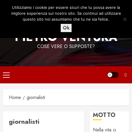
Vai
7 Agosto 2026
06:52:58
Utilizziamo i cookie per essere sicuri che tu possa avere la
al
migliore esperienza sul nostro sito. Se continui ad utilizzare
contenuto
questo sito noi assumiamo che tu ne sia felice.
Ok
PIETRO VENTURA
COSE VERE O SUPPOSTE?
Menu
principale
Home
giornalisti
MOTTO
giornalisti
Nella vita ci