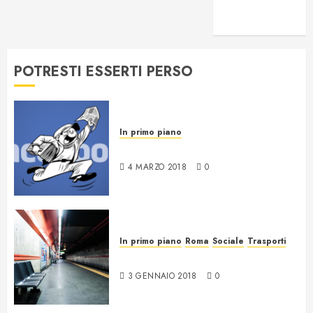
voglio essere
intercettato
POTRESTI ESSERTI PERSO
In primo piano
News da Facebook
4 MARZO 2018
0
In primo piano
Roma
Sociale
Trasporti
17 anni di nulla a Roma
3 GENNAIO 2018
0