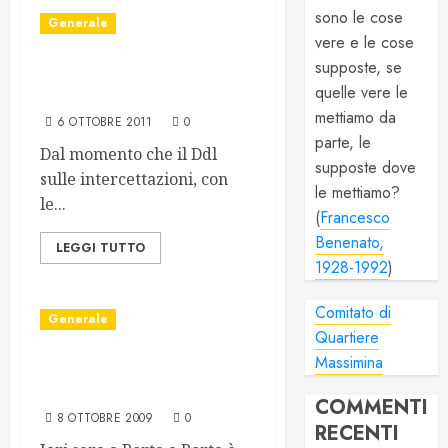
sono le cose
Generale
vere e le cose
supposte, se
Pubblichiamo le
quelle vere le
intercettazioni
mettiamo da
6 OTTOBRE 2011
0
parte, le
Dal momento che il Ddl
supposte dove
sulle intercettazioni, con
le mettiamo?
le...
(
Francesco
Benenato,
LEGGI TUTTO
1928-1992
)
Comitato di
Generale
Quartiere
Massimina
Uso criminoso del servizio
pubblico
COMMENTI
8 OTTOBRE 2009
0
RECENTI