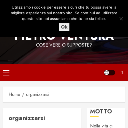
Vai
9 Agosto 2026
06:29:05
Utilizziamo i cookie per essere sicuri che tu possa avere la
al
migliore esperienza sul nostro sito. Se continui ad utilizzare
contenuto
questo sito noi assumiamo che tu ne sia felice.
Ok
PIETRO VENTURA
COSE VERE O SUPPOSTE?
Menu
principale
Home
organizzarsi
MOTTO
organizzarsi
Nella vita ci