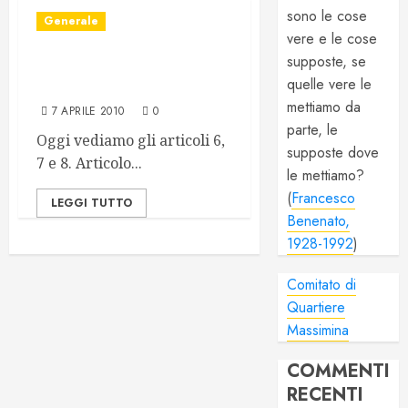
sono le cose
Generale
vere e le cose
supposte, se
NCI: Articolo 6, Articolo 7,
quelle vere le
Articolo 8
mettiamo da
7 APRILE 2010
0
parte, le
Oggi vediamo gli articoli 6,
supposte dove
7 e 8. Articolo...
le mettiamo?
(
Francesco
LEGGI TUTTO
Benenato,
1928-1992
)
Comitato di
Quartiere
Massimina
COMMENTI
RECENTI