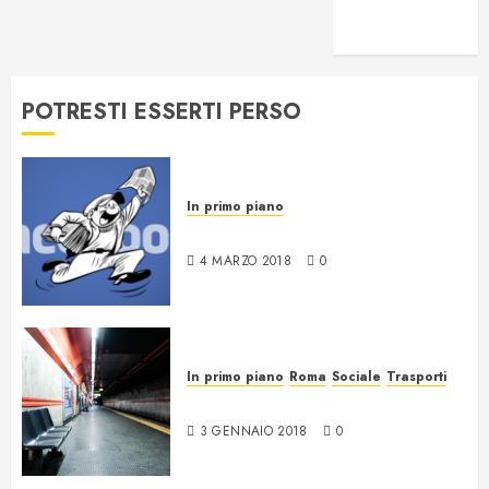
voglio essere
intercettato
POTRESTI ESSERTI PERSO
In primo piano
News da Facebook
4 MARZO 2018
0
In primo piano
Roma
Sociale
Trasporti
17 anni di nulla a Roma
3 GENNAIO 2018
0