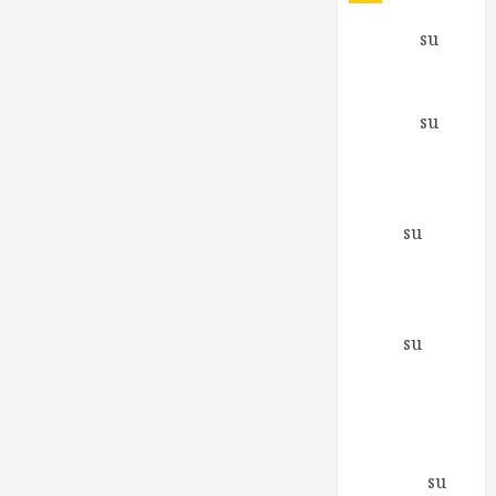
Antonio
su
Fare e non
capire cosa
Antonio
su
Inizia una
nuova
avventura
Mirco
su
Richiesto il
supporto di
Greenpeace
Mirco
su
Berlusconi ai
Promotori
della Libertà
Elena
Zagaglia
su
Io