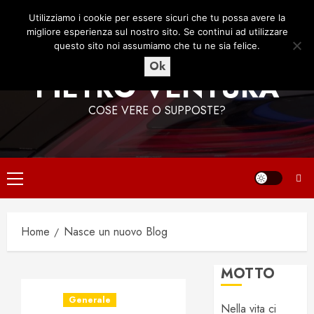
Vai
9 Agosto 2026
15:45:08
Utilizziamo i cookie per essere sicuri che tu possa avere la
al
migliore esperienza sul nostro sito. Se continui ad utilizzare
contenuto
questo sito noi assumiamo che tu ne sia felice.
Ok
PIETRO VENTURA
COSE VERE O SUPPOSTE?
Menu
principale
Home
Nasce un nuovo Blog
MOTTO
Generale
Nella vita ci