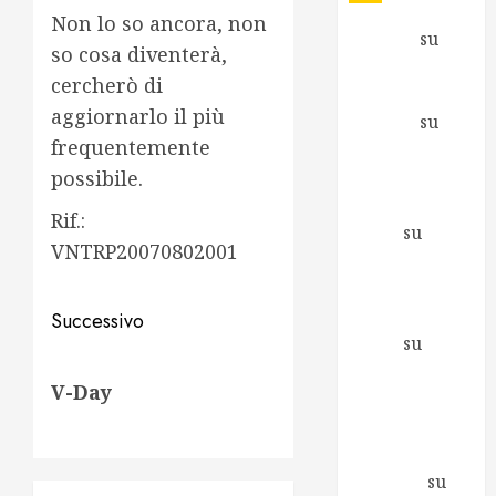
Non lo so ancora, non
Antonio
su
so cosa diventerà,
Fare e non
cercherò di
capire cosa
aggiornarlo il più
Antonio
su
frequentemente
Inizia una
possibile.
nuova
avventura
Rif.:
Mirco
su
VNTRP20070802001
Richiesto il
supporto di
Navigazione
Greenpeace
Successivo
articolo
Mirco
su
Articolo
Berlusconi ai
V-Day
successivo:
Promotori
della Libertà
Elena
Zagaglia
su
Io