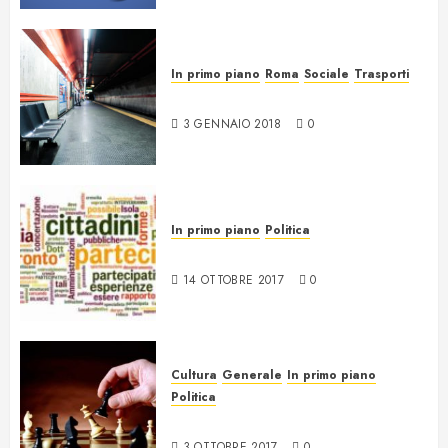
In primo piano
Roma
Sociale
Trasporti
17 anni di nulla a Roma
3 GENNAIO 2018
0
In primo piano
Politica
Trasparenza e partecipazione
14 OTTOBRE 2017
0
Cultura
Generale
In primo piano
Politica
Il Gioco
3 OTTOBRE 2017
0