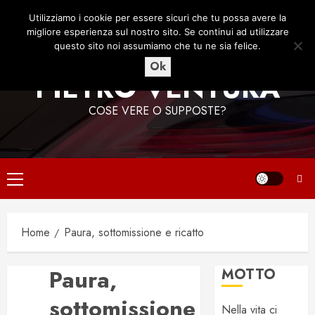
Vai
7 Agosto 2026
06:47:58
Utilizziamo i cookie per essere sicuri che tu possa avere la
al
migliore esperienza sul nostro sito. Se continui ad utilizzare
contenuto
questo sito noi assumiamo che tu ne sia felice.
Ok
PIETRO VENTURA
COSE VERE O SUPPOSTE?
Menu
principale
Home
Paura, sottomissione e ricatto
Paura,
MOTTO
sottomissione
Nella vita ci