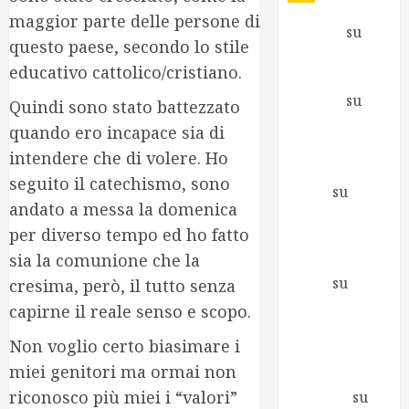
maggior parte delle persone di
Antonio
su
questo paese, secondo lo stile
Fare e non
educativo cattolico/cristiano.
capire cosa
Antonio
su
Quindi sono stato battezzato
Inizia una
quando ero incapace sia di
nuova
intendere che di volere. Ho
avventura
seguito il catechismo, sono
Mirco
su
andato a messa la domenica
Richiesto il
per diverso tempo ed ho fatto
supporto di
sia la comunione che la
Greenpeace
Mirco
su
cresima, però, il tutto senza
Berlusconi ai
capirne il reale senso e scopo.
Promotori
Non voglio certo biasimare i
della Libertà
miei genitori ma ormai non
Elena
riconosco più miei i “valori”
Zagaglia
su
Io