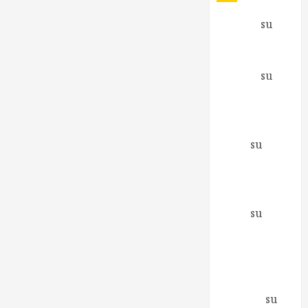
Antonio
su
Fare e non
capire cosa
Antonio
su
Inizia una
nuova
avventura
Mirco
su
Richiesto il
supporto di
Greenpeace
Mirco
su
Berlusconi ai
Promotori
della Libertà
Elena
Zagaglia
su
Io