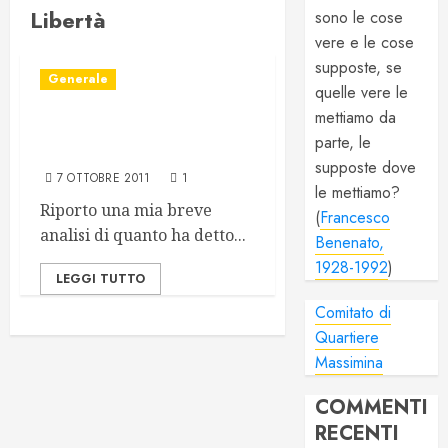
Libertà
sono le cose
vere e le cose
supposte, se
Generale
quelle vere le
mettiamo da
Berlusconi ai Promotori
parte, le
della Libertà
supposte dove
7 OTTOBRE 2011
1
le mettiamo?
Riporto una mia breve
(
Francesco
analisi di quanto ha detto...
Benenato,
1928-1992
)
LEGGI TUTTO
Comitato di
Quartiere
Massimina
COMMENTI
RECENTI