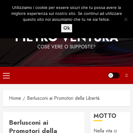
Vai
7 Agosto 2026
04:23:29
Utilizziamo i cookie per essere sicuri che tu possa avere la
al
migliore esperienza sul nostro sito. Se continui ad utilizzare
contenuto
questo sito noi assumiamo che tu ne sia felice.
Ok
PIETRO VENTURA
COSE VERE O SUPPOSTE?
Menu
principale
Home
Berlusconi ai Promotori della Libertà
MOTTO
Berlusconi ai
Promotori della
Nella vita ci