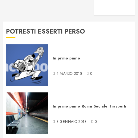
voglio essere
intercettato
POTRESTI ESSERTI PERSO
In primo piano
News da Facebook
4 MARZO 2018
0
In primo piano
Roma
Sociale
Trasporti
17 anni di nulla a Roma
3 GENNAIO 2018
0