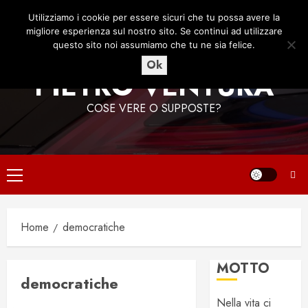
Vai
7 Agosto 2026
01:53:57
Utilizziamo i cookie per essere sicuri che tu possa avere la
al
migliore esperienza sul nostro sito. Se continui ad utilizzare
contenuto
questo sito noi assumiamo che tu ne sia felice.
Ok
PIETRO VENTURA
COSE VERE O SUPPOSTE?
Menu
principale
Home
democratiche
MOTTO
democratiche
Nella vita ci