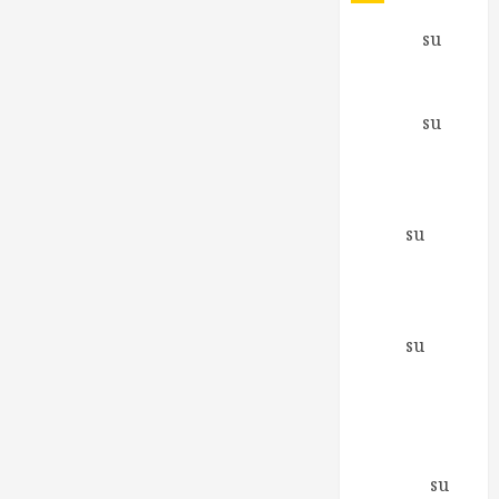
Antonio
su
Fare e non
capire cosa
Antonio
su
Inizia una
nuova
avventura
Mirco
su
Richiesto il
supporto di
Greenpeace
Mirco
su
Berlusconi ai
Promotori
della Libertà
Elena
Zagaglia
su
Io