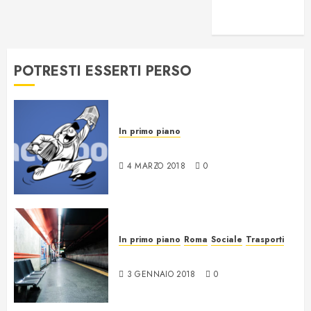
voglio essere
intercettato
POTRESTI ESSERTI PERSO
In primo piano
News da Facebook
4 MARZO 2018
0
In primo piano
Roma
Sociale
Trasporti
17 anni di nulla a Roma
3 GENNAIO 2018
0