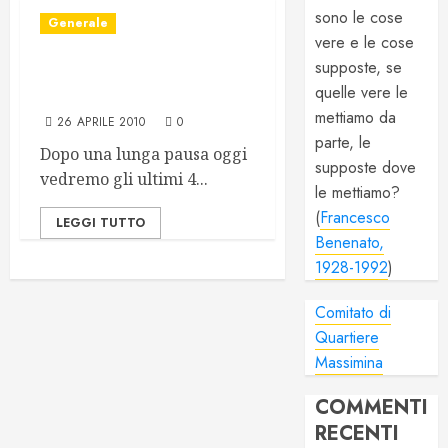
sono le cose
Generale
vere e le cose
supposte, se
NCI: Articolo 9, Articolo
quelle vere le
10, Articolo 11, Articolo 12
mettiamo da
26 APRILE 2010
0
parte, le
Dopo una lunga pausa oggi
supposte dove
vedremo gli ultimi 4...
le mettiamo?
(
Francesco
LEGGI TUTTO
Benenato,
1928-1992
)
Comitato di
Quartiere
Massimina
COMMENTI
RECENTI